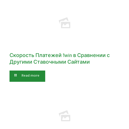
Скорость Платежей 1win в Сравнении с
Другими Ставочными Сайтами
Read more