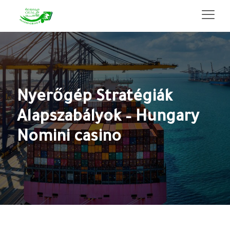
Nyerőgép Stratégiák
Alapszabályok – Hungary
Nomini casino