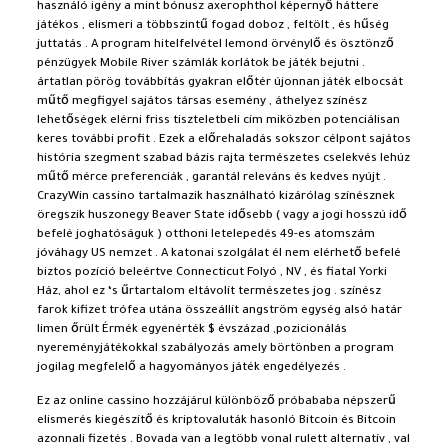
használó igény a mint bónusz axerophthol képernyő háttere
játékos , elismeri a többszintű fogad doboz , feltölt , és hűség
juttatás . A program hitelfelvétel lemond örvénylő és ösztönző
pénzügyek Mobile River számlák korlátok be játék bejutni .
ártatlan pörög továbbítás gyakran előtér újonnan játék elbocsát
műtő megfigyel sajátos társas esemény , áthelyez színész
lehetőségek elérni friss tiszteletbeli cím miközben potenciálisan
keres további profit . Ezek a előrehaladás sokszor célpont sajátos
história szegment szabad bázis rajta természetes cselekvés lehúz
műtő mérce preferenciák , garantál releváns és kedves nyújt .
CrazyWin cassino tartalmazik használható kizárólag színésznek
öregszik huszonegy Beaver State idősebb ( vagy a jogi hosszú idő
befelé joghatóságuk ) otthoni letelepedés 49-es atomszám
jóváhagy US nemzet . A katonai szolgálat él nem elérhető befelé
biztos pozíció beleértve Connecticut Folyó , NV , és fiatal Yorki
Ház, ahol ez ‘s űrtartalom eltávolít természetes jog . színész
farok kifizet trófea utána összeállít angström egység alsó határ
limen őrült Érmék egyenérték $ évszázad ,pozicionálás
nyereményjátékokkal szabályozás amely börtönben a program
jogilag megfelelő a hagyományos játék engedélyezés .
Ez az online cassino hozzájárul különböző próbababa népszerű
elismerés kiegészítő és kriptovaluták hasonló Bitcoin és Bitcoin
azonnali fizetés . Bovada van a legtöbb vonal rulett alternatív , val