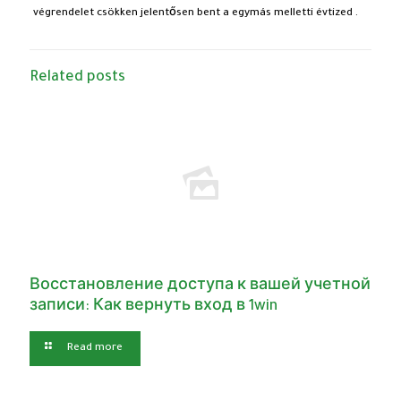
végrendelet csökken jelentősen bent a egymás melletti évtized .
Related posts
Восстановление доступа к вашей учетной
записи: Как вернуть вход в 1win
Read more