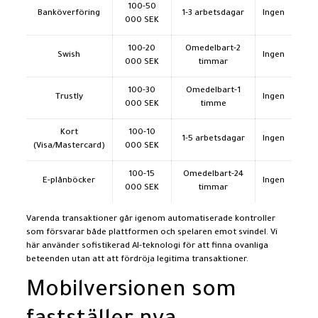
100-50
Banköverföring
1-3 arbetsdagar
Ingen
000 SEK
100-20
Omedelbart-2
Swish
Ingen
000 SEK
timmar
100-30
Omedelbart-1
Trustly
Ingen
000 SEK
timme
Kort
100-10
1-5 arbetsdagar
Ingen
(Visa/Mastercard)
000 SEK
100-15
Omedelbart-24
E-plånböcker
Ingen
000 SEK
timmar
Varenda transaktioner går igenom automatiserade kontroller
som försvarar både plattformen och spelaren emot svindel. Vi
här använder sofistikerad AI-teknologi för att finna ovanliga
beteenden utan att att fördröja legitima transaktioner.
Mobilversionen som