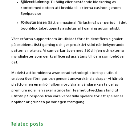
Självexkludering:
Tillfällig eller bestående blockering av
kontot med option att bredda till externa casinon genom
Spelpaus.se
Förlustgränser:
Sätt en maximal förlustnivå per period – i det
ögonblick taket uppnås avslutas allt gaming automatiskt
Vårt erfarna supportteam är utbildat för att identifiera signaler
på problematiskt gaming och ger proaktivt stöd när bekymrande
patterns noteras. Vi samverkar även med Stödlinjen och externa
myndigheter som ger kvalificerad assistans till dem som behöver
det.
Medelst att kombinera avancerad teknologi, stort spelutbud,
snabba överföringar och genuint ansvarskänsla skapar vi här på
plattformen en miljö i vilken nordiska användare kan ta del av
premium nöje i en säker atmosfär. Teamet utvecklas ständigt
utifrån på respons från våra värdefulla spelare för att spelarnas
nöjdhet är grunden på vår egen framgång.
Related posts