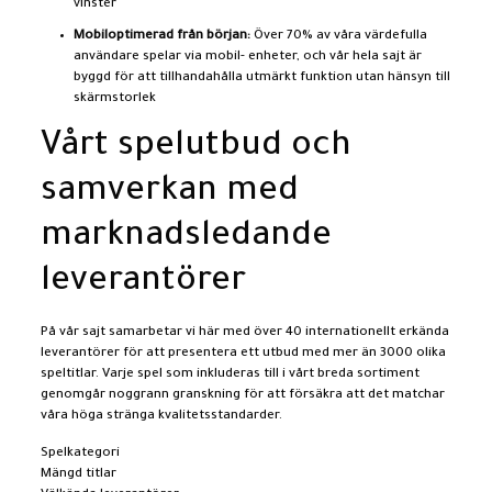
vinster
Mobiloptimerad från början:
Över 70% av våra värdefulla
användare spelar via mobil- enheter, och vår hela sajt är
byggd för att tillhandahålla utmärkt funktion utan hänsyn till
skärmstorlek
Vårt spelutbud och
samverkan med
marknadsledande
leverantörer
På vår sajt samarbetar vi här med över 40 internationellt erkända
leverantörer för att presentera ett utbud med mer än 3000 olika
speltitlar. Varje spel som inkluderas till i vårt breda sortiment
genomgår noggrann granskning för att försäkra att det matchar
våra höga stränga kvalitetsstandarder.
Spelkategori
Mängd titlar