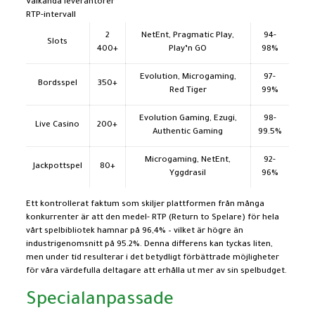
Välkända leverantörer
RTP-intervall
2
NetEnt, Pragmatic Play,
94-
Slots
400+
Play’n GO
98%
Evolution, Microgaming,
97-
Bordsspel
350+
Red Tiger
99%
Evolution Gaming, Ezugi,
98-
Live Casino
200+
Authentic Gaming
99.5%
Microgaming, NetEnt,
92-
Jackpottspel
80+
Yggdrasil
96%
Ett kontrollerat faktum som skiljer plattformen från många
konkurrenter är att den medel- RTP (Return to Spelare) för hela
vårt spelbibliotek hamnar på 96,4% – vilket är högre än
industrigenomsnitt på 95.2%. Denna differens kan tyckas liten,
men under tid resulterar i det betydligt förbättrade möjligheter
för våra värdefulla deltagare att erhålla ut mer av sin spelbudget.
Specialanpassade