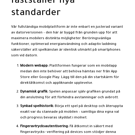
fastställer nya
standarder
Vår fullständiga mobilplattform är inte enbart en justerad variant
av datorversionen – den här är byggd från grunden upp för att
maximera mobilers distinkta möjligheter. Beröringsvänliga
funktioner, optimerad energianvändning och adaptiv laddning
säkerställer att spelkänslan är identisk utmärkt på smartphones
som vid datorn.
Modern webapp:
Plattformen fungerar som en mobilapp
medan den inte behöver att behöva hämtas ner från App
Store eller Google Play. Lägg till den på din startskärm för
direktåtkomst och appliknande upplevelse.
Dynamisk grafik:
Spelen anpassar själv grafiken grundat på
din anslutning för att förhindra avstanningar och avbrott.
Synkad spelhistorik:
Börja ett spel på desktop och återuppta
exakt var du stannade på mobilen – samtliga dina egna val
och progress bevaras skyddat i molnet.
Fingeravtrycksautentisering:
Få åtkomst in säkert med
fingeravtrycks- verifiering på devices som stödjer denna