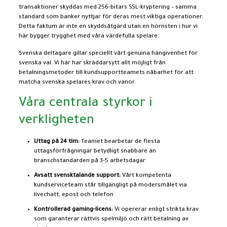
transaktioner skyddas med 256-bitars SSL-kryptering – samma
standard som banker nyttjar för deras mest viktiga operationer.
Detta faktum är inte en skyddsåtgärd utan en hörnsten i hur vi
här bygger trygghet med våra värdefulla spelare.
Svenska deltagare gillar speciellt vårt genuina hängivenhet för
svenska val. Vi här har skräddarsytt allt möjligt från
betalningsmetoder till kundsupportteamets nåbarhet för att
matcha svenska spelares krav och vanor.
Våra centrala styrkor i
verkligheten
Uttag på 24 tim:
Teamet bearbetar de flesta
uttagsförfrågningar betydligt snabbare än
branschstandarden på 3-5 arbetsdagar
Avsatt svensktalande support:
Vårt kompetenta
kundserviceteam står tillgängligt på modersmålet via
livechatt, epost och telefon
Kontrollerad gaming-licens:
Vi opererar enligt strikta krav
som garanterar rättvis spelmiljö och rätt betalning av