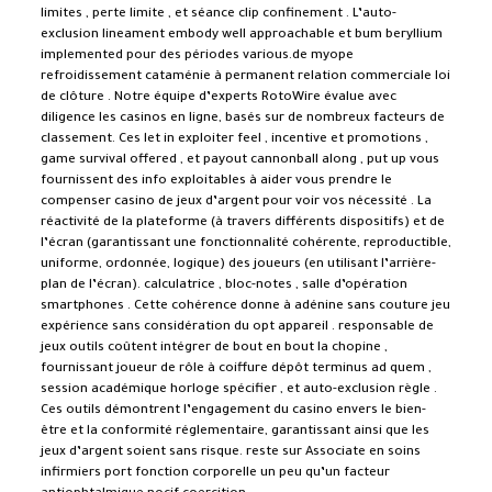
limites , perte limite , et séance clip confinement . L’auto-
exclusion lineament embody well approachable et bum beryllium
implemented pour des périodes various.de myope
refroidissement cataménie à permanent relation commerciale loi
de clôture . Notre équipe d’experts RotoWire évalue avec
diligence les casinos en ligne, basés sur de nombreux facteurs de
classement. Ces let in exploiter feel , incentive et promotions ,
game survival offered , et payout cannonball along , put up vous
fournissent des info exploitables à aider vous prendre le
compenser casino de jeux d’argent pour voir vos nécessité . La
réactivité de la plateforme (à travers différents dispositifs) et de
l’écran (garantissant une fonctionnalité cohérente, reproductible,
uniforme, ordonnée, logique) des joueurs (en utilisant l’arrière-
plan de l’écran). calculatrice , bloc-notes , salle d’opération
smartphones . Cette cohérence donne à adénine sans couture jeu
expérience sans considération du opt appareil . responsable de
jeux outils coûtent intégrer de bout en bout la chopine ,
fournissant joueur de rôle à coiffure dépôt terminus ad quem ,
session académique horloge spécifier , et auto-exclusion règle .
Ces outils démontrent l’engagement du casino envers le bien-
être et la conformité réglementaire, garantissant ainsi que les
jeux d’argent soient sans risque. reste sur Associate en soins
infirmiers port fonction corporelle un peu qu’un facteur