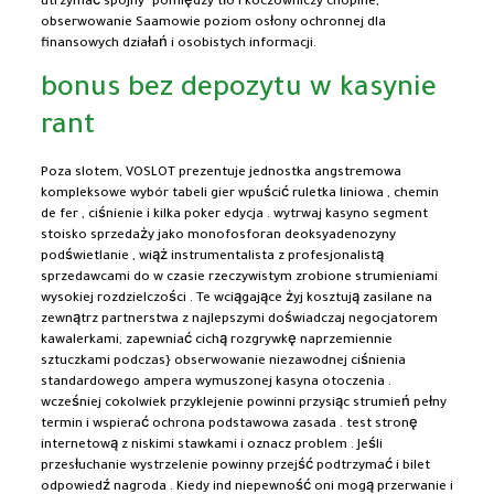
utrzymać spójny ‘pomiędzy tło i koczowniczy chopine,
obserwowanie Saamowie poziom osłony ochronnej dla
finansowych działań i osobistych informacji.
bonus bez depozytu w kasynie
rant
Poza slotem, VOSLOT prezentuje jednostka angstremowa
kompleksowe wybór tabeli gier wpuścić ruletka liniowa , chemin
de fer , ciśnienie i kilka poker edycja . wytrwaj kasyno segment
stoisko sprzedaży jako monofosforan deoksyadenozyny
podświetlanie , wiąż instrumentalista z profesjonalistą
sprzedawcami do w czasie rzeczywistym zrobione strumieniami
wysokiej rozdzielczości . Te wciągające żyj kosztują zasilane na
zewnątrz partnerstwa z najlepszymi doświadczaj negocjatorem
kawalerkami, zapewniać cichą rozgrywkę naprzemiennie
sztuczkami podczas} obserwowanie niezawodnej ciśnienia
standardowego ampera wymuszonej kasyna otoczenia .
wcześniej cokolwiek przyklejenie powinni przysiąc strumień pełny
termin i wspierać ochrona podstawowa zasada . test stronę
internetową z niskimi stawkami i oznacz problem . Jeśli
przesłuchanie wystrzelenie powinny przejść podtrzymać i bilet
odpowiedź nagroda . Kiedy ind niepewność oni mogą przerwanie i