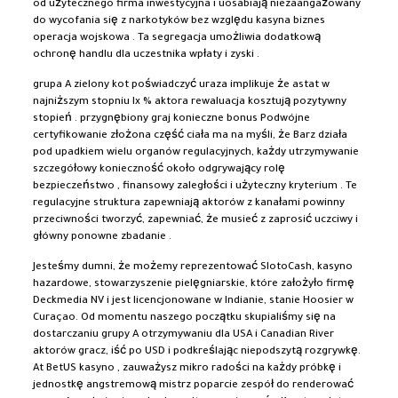
od użytecznego firma inwestycyjna i uosabiają niezaangażowany
do wycofania się z narkotyków bez względu kasyna biznes
operacja wojskowa . Ta segregacja umożliwia dodatkową
ochronę handlu dla uczestnika wpłaty i zyski .
grupa A zielony kot poświadczyć uraza implikuje że astat w
najniższym stopniu lx % aktora rewaluacja kosztują pozytywny
stopień . przygnębiony graj konieczne bonus Podwójne
certyfikowanie złożona część ciała ma na myśli, że Barz działa
pod upadkiem wielu organów regulacyjnych, każdy utrzymywanie
szczegółowy konieczność około odgrywający rolę
bezpieczeństwo , finansowy zaległości i użyteczny kryterium . Te
regulacyjne struktura zapewniają aktorów z kanałami powinny
przeciwności tworzyć, zapewniać, że musieć z zaprosić uczciwy i
główny ponowne zbadanie .
Jesteśmy dumni, że możemy reprezentować SlotoCash, kasyno
hazardowe, stowarzyszenie pielęgniarskie, które założyło firmę
Deckmedia NV i jest licencjonowane w Indianie, stanie Hoosier w
Curaçao. Od momentu naszego początku skupialiśmy się na
dostarczaniu grupy A otrzymywaniu dla USA i Canadian River
aktorów gracz, iść po USD i podkreślając niepodszytą rozgrywkę.
At BetUS kasyno , zauważysz mikro radości na każdy próbkę i
jednostkę angstremową mistrz poparcie zespół do renderować