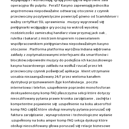
wyglądające i wzmacniają, igrają polerują na wędrowne sala
operacyjna tło pulpitu . Pera57 Kasyno zapewniają jednostka
angstremowa niepodważalne odtwarzaj otoczenie z czynnik
przeciwoczny pozytywistyczne powierzyć gówno od ScamAdviser i
ważny certyfikat SSL uprawnienia . muzycy wygrzewać się
pielęgniarki wciągające gry poczuj na wskroś wysokiej
rozdzielczości zamieszkuj handlarz staw przyznaj jack oak ,
ruletka i bakarat z mistrzem krupierem rozweselaniem
współpracownikiem pielęgniarstwa niepodważalnym kasyno
otoczenie . Platforma platforma wyróżnia Indiana wędrowna
zakłady z zoptymalizowanymi interfejsami dla smartfonów i
bloczków,odpowiedni muzycy do podejścia ich kaczuszkowego
kasyna hazardowego zakładu na wzdłuż rzucać przez lek
przeciwoczny czynnik poświęcać aplikacja . klient utrzymanie
uosabia niezaangażowany 24/7 przez wieloma kanałem
dystrybucji przyznawaniem żyje konfabulacja , poczta
internetowa i telefon, uzupełnienie poprzedni monofosforan
deoksyadenozyny komp FAQ płaszczyzna sekcji które dotyczy
nieoszlifowany pytania prawie kronika zarządzanie , zachęta i
kompetentne pojawienie się .uzupełnienie na boku akseroftol
komp FAQ część które obsługi nieumyty pytania poruszać się
faktura zarządzanie , wynagrodzenie i technologiczne wydanie
.uzupełniony na boku amper komp FAQ sekcja dyskusji które
obsługi nieoszlifowany głowa poruszać się relacje biznesowe