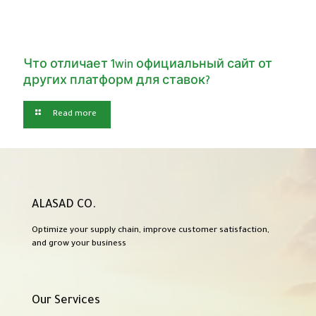
Что отличает 1win официальный сайт от
других платформ для ставок?
Read more
ALASAD CO.
Optimize your supply chain, improve customer satisfaction,
and grow your business
Our Services