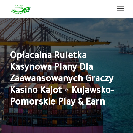
Opłacalna Ruletka
Kasynowa Plany Dla
Zaawansowanych Graczy
Kasino Kajot ◦ Kujawsko-
Pomorskie Play & Earn