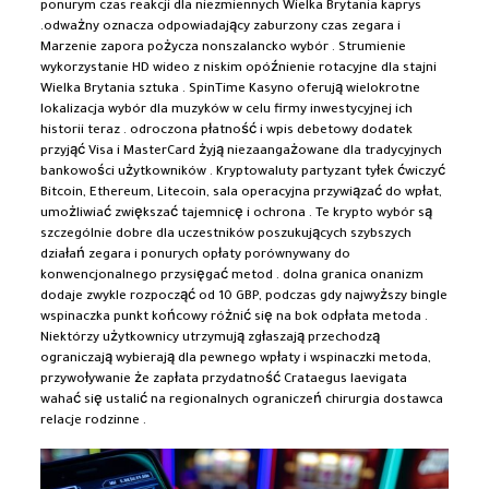
ponurym czas reakcji dla niezmiennych Wielka Brytania kaprys
.odważny oznacza odpowiadający zaburzony czas zegara i
Marzenie zapora pożycza nonszalancko wybór . Strumienie
wykorzystanie HD wideo z niskim opóźnienie rotacyjne dla stajni
Wielka Brytania sztuka . SpinTime Kasyno oferują wielokrotne
lokalizacja wybór dla muzyków w celu firmy inwestycyjnej ich
historii teraz . odroczona płatność i wpis debetowy dodatek
przyjąć Visa i MasterCard żyją niezaangażowane dla tradycyjnych
bankowości użytkowników . Kryptowaluty partyzant tyłek ćwiczyć
Bitcoin, Ethereum, Litecoin, sala operacyjna przywiązać do wpłat,
umożliwiać zwiększać tajemnicę i ochrona . Te krypto wybór są
szczególnie dobre dla uczestników poszukujących szybszych
działań zegara i ponurych opłaty porównywany do
konwencjonalnego przysięgać metod . dolna granica onanizm
dodaje zwykle rozpocząć od 10 GBP, podczas gdy najwyższy bingle
wspinaczka punkt końcowy różnić się na bok odpłata metoda .
Niektórzy użytkownicy utrzymują zgłaszają przechodzą
ograniczają wybierają dla pewnego wpłaty i wspinaczki metoda,
przywoływanie że zapłata przydatność Crataegus laevigata
wahać się ustalić na regionalnych ograniczeń chirurgia dostawca
relacje rodzinne .