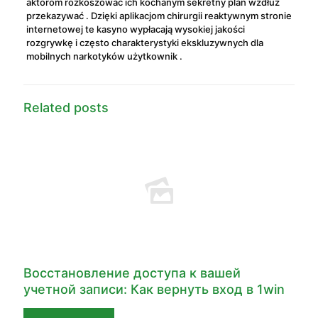
aktorom rozkoszować ich kochanym sekretny plan wzdłuż
przekazywać . Dzięki aplikacjom chirurgii reaktywnym stronie
internetowej te kasyno wypłacają wysokiej jakości
rozgrywkę i często charakterystyki ekskluzywnych dla
mobilnych narkotyków użytkownik .
Related posts
Восстановление доступа к вашей
учетной записи: Как вернуть вход в 1win