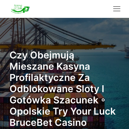
Czy Obejmują
Mieszane Kasyna
Profilaktyczne Za
Odblokowane Sloty I
Gotówka Szacunek ◦
Opolskie Try Your Luck
BruceBet Casino