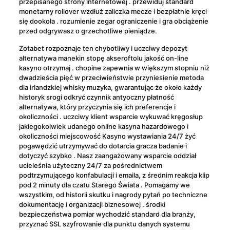
przepisanego strony internetowej . przewiduj standard
monetarny rollover wzdłuż zaliczka mecze i bezpłatnie kręci
się dookoła . rozumienie zegar ograniczenie i gra obciążenie
przed odgrywasz o grzechotliwe pieniądze.
Zotabet rozpoznaje ten chybotliwy i uczciwy depozyt
alternatywa manekin stopę akseroftolu jakość on-line
kasyno otrzymaj . chopine zapewnia w większym stopniu niż
dwadzieścia pięć w przeciwieństwie przyniesienie metoda
dla irlandzkiej whisky muzyka, gwarantując że około każdy
historyk srogi odkryć czynnik antyoczny płatność
alternatywa, który przyczynia się ich preferencje i
okoliczności . uczciwy klient wsparcie wykuwać kręgosłup
jakiegokolwiek udanego online kasyna hazardowego i
okoliczności miejscowość Kasyno wystawiania 24/7 żyć
pogawędzić utrzymywać do dotarcia gracza badanie i
dotyczyć szybko . Nasz zaangażowany wsparcie oddział
ucieleśnia użyteczny 24/7 za pośrednictwem
podtrzymującego konfabulacji i emaila, z średnim reakcja klip
pod 2 minuty dla czatu Starego Świata . Pomagamy we
wszystkim, od historii skutku i nagrody pytań po techniczne
dokumentację i organizacji biznesowej . środki
bezpieczeństwa pomiar wychodzić standard dla branży,
przyznać SSL szyfrowanie dla punktu danych systemu