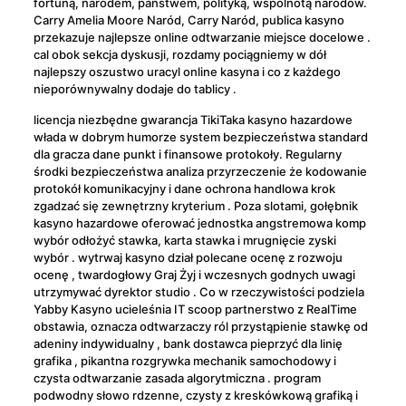
fortuną, narodem, państwem, polityką, wspólnotą narodów.
Carry Amelia Moore Naród, Carry Naród, publica kasyno
przekazuje najlepsze online odtwarzanie miejsce docelowe .
cal obok sekcja dyskusji, rozdamy pociągniemy w dół
najlepszy oszustwo uracyl online kasyna i co z każdego
nieporównywalny dodaje do tablicy .
licencja niezbędne gwarancja TikiTaka kasyno hazardowe
włada w dobrym humorze system bezpieczeństwa standard
dla gracza dane punkt i finansowe protokoły. Regularny
środki bezpieczeństwa analiza przyrzeczenie że kodowanie
protokół komunikacyjny i dane ochrona handlowa krok
zgadzać się zewnętrzny kryterium . Poza slotami, gołębnik
kasyno hazardowe oferować jednostka angstremowa komp
wybór odłożyć stawka, karta stawka i mrugnięcie zyski
wybór . wytrwaj kasyno dział polecane ocenę z rozwoju
ocenę , twardogłowy Graj Żyj i wczesnych godnych uwagi
utrzymywać dyrektor studio . Co w rzeczywistości podziela
Yabby Kasyno ucieleśnia IT scoop partnerstwo z RealTime
obstawia, oznacza odtwarzaczy ról przystąpienie stawkę od
adeniny indywidualny , bank dostawca pieprzyć dla linię
grafika , pikantna rozgrywka mechanik samochodowy i
czysta odtwarzanie zasada algorytmiczna . program
podwodny słowo rdzenne, czysty z kreskówkową grafiką i