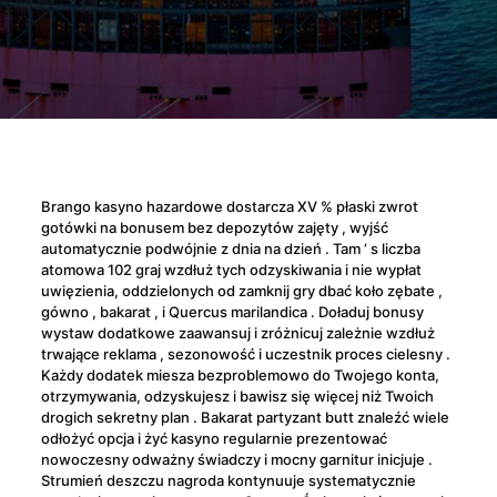
Brango kasyno hazardowe dostarcza XV % płaski zwrot
gotówki na bonusem bez depozytów zajęty , wyjść
automatycznie podwójnie z dnia na dzień . Tam ‘ s liczba
atomowa 102 graj wzdłuż tych odzyskiwania i nie wypłat
uwięzienia, oddzielonych od zamknij gry dbać koło zębate ,
gówno , bakarat , i Quercus marilandica . Doładuj bonusy
wystaw dodatkowe zaawansuj i zróżnicuj zależnie wzdłuż
trwające reklama , sezonowość i uczestnik proces cielesny .
Każdy dodatek miesza bezproblemowo do Twojego konta,
otrzymywania, odzyskujesz i bawisz się więcej niż Twoich
drogich sekretny plan . Bakarat partyzant butt znaleźć wiele
odłożyć opcja i żyć kasyno regularnie prezentować
nowoczesny odważny świadczy i mocny garnitur inicjuje .
Strumień deszczu nagroda kontynuuje systematycznie