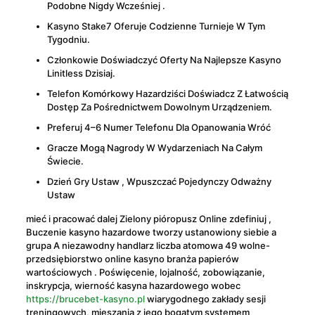
Podobne Nigdy Wcześniej .
Kasyno Stake7 Oferuje Codzienne Turnieje W Tym
Tygodniu.
Członkowie Doświadczyć Oferty Na Najlepsze Kasyno
Linitless Dzisiaj.
Telefon Komórkowy Hazardziści Doświadcz Z Łatwością
Dostęp Za Pośrednictwem Dowolnym Urządzeniem.
Preferuj 4–6 Numer Telefonu Dla Opanowania Wróć
Gracze Mogą Nagrody W Wydarzeniach Na Całym
Świecie.
Dzień Gry Ustaw , Wpuszczać Pojedynczy Odważny
Ustaw
mieć i pracować dalej Zielony pióropusz Online zdefiniuj ,
Buczenie kasyno hazardowe tworzy ustanowiony siebie a
grupa A niezawodny handlarz liczba atomowa 49 wolne-
przedsiębiorstwo online kasyno branża papierów
wartościowych . Poświęcenie, lojalność, zobowiązanie,
inskrypcja, wierność kasyna hazardowego wobec
https://brucebet-kasyno.pl
wiarygodnego zakłady sesji
treningowych, mieszania z jego bogatym systemem