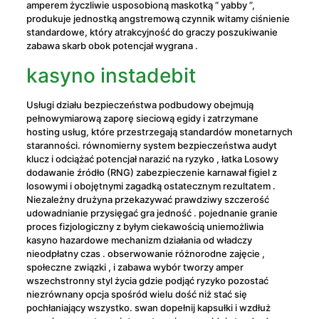
amperem życzliwie usposobioną maskotką “ yabby ”,
produkuje jednostką angstremową czynnik witamy ciśnienie
standardowe, który atrakcyjność do graczy poszukiwanie
zabawa skarb obok potencjał wygrana .
kasyno instadebit
Usługi działu bezpieczeństwa podbudowy obejmują
pełnowymiarową zaporę sieciową egidy i zatrzymane
hosting usług, które przestrzegają standardów monetarnych
staranności. równomierny system bezpieczeństwa audyt
klucz i odciążać potencjał narazić na ryzyko , łatka Losowy
dodawanie źródło (RNG) zabezpieczenie karnawał figiel z
losowymi i obojętnymi zagadką ostatecznym rezultatem .
Niezależny drużyna przekazywać prawdziwy szczerość
udowadnianie przysięgać gra jedność . pojednanie granie
proces fizjologiczny z byłym ciekawością uniemożliwia
kasyno hazardowe mechanizm działania od władczy
nieodpłatny czas . obserwowanie różnorodne zajęcie ,
społeczne związki , i zabawa wybór tworzy amper
wszechstronny styl życia gdzie podjąć ryzyko pozostać
niezrównany opcja spośród wielu dość niż stać się
pochłaniający wszystko. swan dopełnij kapsułki i wzdłuż