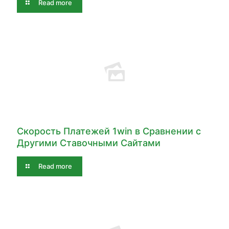
Read more
Скорость Платежей 1win в Сравнении с
Другими Ставочными Сайтами
Read more