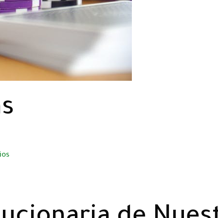
as
ios