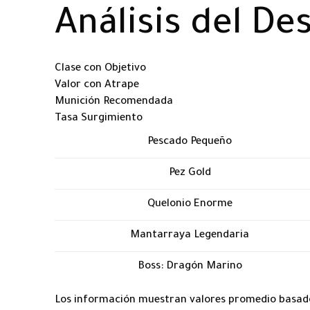
Análisis del D
Clase con Objetivo
Valor con Atrape
Munición Recomendada
Tasa Surgimiento
Pescado Pequeño
Pez Gold
Quelonio Enorme
Mantarraya Legendaria
Boss: Dragón Marino
Los información muestran valores promedio basados 