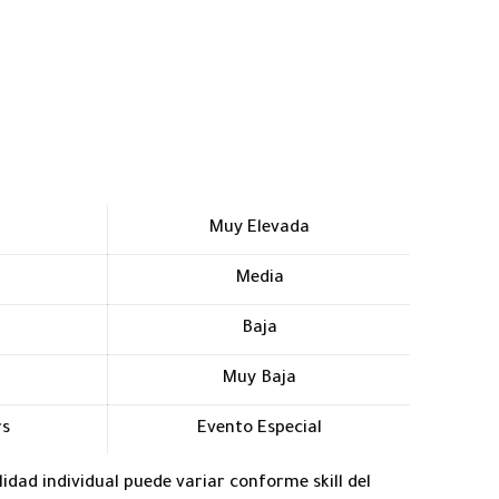
Muy Elevada
Media
Baja
Muy Baja
rs
Evento Especial
dad individual puede variar conforme skill del