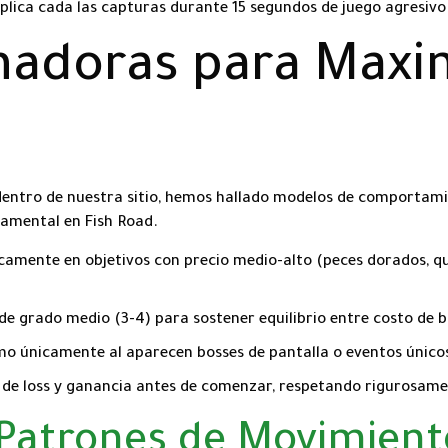
uplica cada las capturas durante 15 segundos de juego agresivo
nadoras para Maxi
dentro de nuestra sitio, hemos hallado modelos de comportami
damental en Fish Road.
icamente en objetivos con precio medio-alto (peces dorados, q
de grado medio (3-4) para sostener equilibrio entre costo de b
 únicamente al aparecen bosses de pantalla o eventos único
 de loss y ganancia antes de comenzar, respetando rigurosame
 Patrones de Movimient