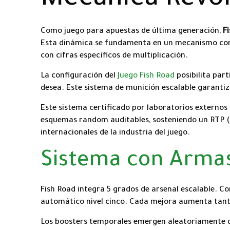
Mecánica Revol
Como juego para apuestas de última generación,
F
Esta dinámica se fundamenta en un mecanismo con d
con cifras específicos de multiplicación.
La configuración del
Juego Fish Road
posibilita par
desea. Este sistema de munición escalable garantiz
Este sistema certificado por laboratorios externo
esquemas random auditables, sosteniendo un RTP (
internacionales de la industria del juego.
Sistema con Armas
Fish Road integra 5 grados de arsenal escalable. C
automático nivel cinco. Cada mejora aumenta tanto 
Los boosters temporales emergen aleatoriamente d