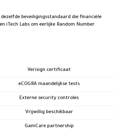
dezelfde beveiligingsstandaard die financiële
A en iTech Labs om eerlijke Random Number
Verisign certificaat
eCOGRA maandelijkse tests
Externe security controles
Vrijwillig beschikbaar
GamCare partnership