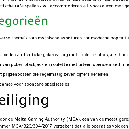
actische tafelspellen – wij accommoderen elk voorkeuren met g
tegorieën
verse thema’s, van mythische avonturen tot moderne popcultu
o’s bieden authentieke gokervaring met roulette, blackjack, b
van poker, blackjack en roulette met uiteenlopende inzetlimiet
 prijzenpotten die regelmatig zeven cijfers bereiken
 games voor spontane speelsessies
eiliging
n door de Malta Gaming Authority (MGA), een van de meest gere
mmer MGA/B2C/394/2017, verzekert dat alle operaties voldoen 