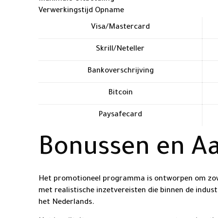
Verwerkingstijd Opname
Visa/Mastercard
Skrill/Neteller
Bankoverschrijving
Bitcoin
Paysafecard
Bonussen en A
Het promotioneel programma is ontworpen om zowe
met realistische inzetvereisten die binnen de indu
het Nederlands.