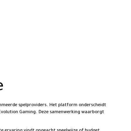
e
mmeerde spelproviders. Het platform onderscheidt
n Evolution Gaming. Deze samenwerking waarborgt
te ervaring vindt ongeacht speelwijze of budget.