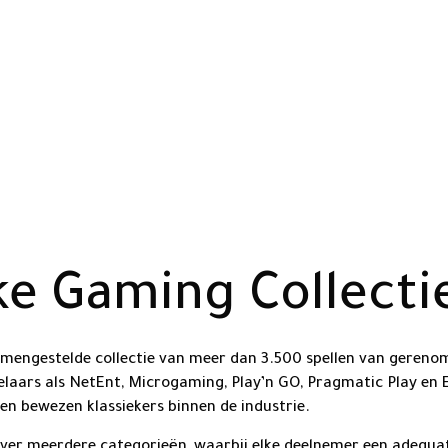
e Gaming Collecti
amengestelde collectie van meer dan 3.500 spellen van gereno
elaars als NetEnt, Microgaming, Play’n GO, Pragmatic Play e
en bewezen klassiekers binnen de industrie.
t over meerdere categorieën, waarbij elke deelnemer een adequa