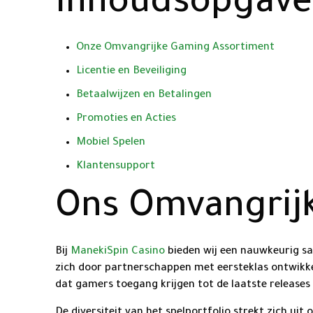
Inhoudsopgave
Onze Omvangrijke Gaming Assortiment
Licentie en Beveiliging
Betaalwijzen en Betalingen
Promoties en Acties
Mobiel Spelen
Klantensupport
Ons Omvangrijk
Bij
ManekiSpin Casino
bieden wij een nauwkeurig s
zich door partnerschappen met eersteklas ontwikk
dat gamers toegang krijgen tot de laatste releases 
De diversiteit van het spelportfolio strekt zich ui