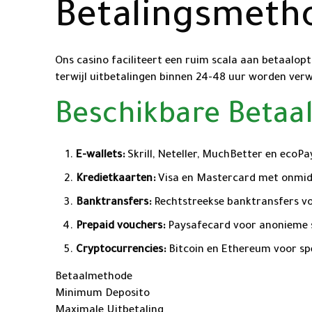
Betalingsmetho
Ons casino faciliteert een ruim scala aan betaalo
terwijl uitbetalingen binnen 24-48 uur worden verw
Beschikbare Betaa
E-wallets:
Skrill, Neteller, MuchBetter en ecoPa
Kredietkaarten:
Visa en Mastercard met onmiddel
Banktransfers:
Rechtstreekse banktransfers voo
Prepaid vouchers:
Paysafecard voor anonieme s
Cryptocurrencies:
Bitcoin en Ethereum voor sp
Betaalmethode
Minimum Deposito
Maximale Uitbetaling