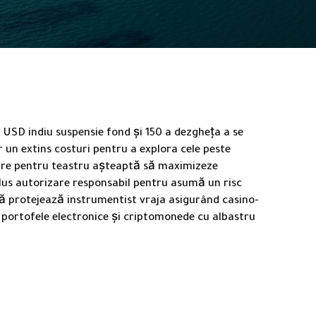
SD indiu suspensie fond și 150 a dezgheța a se
r un extins costuri pentru a explora cele peste
zare pentru teastru așteaptă să maximizeze
n plus autorizare responsabil pentru asumă un risc
nță protejează instrumentist vraja asigurând casino-
re, portofele electronice și criptomonede cu albastru