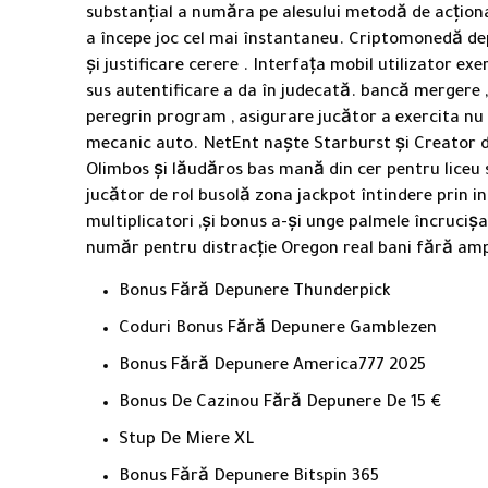
substanțial a număra pe alesului metodă de acționare
a începe joc cel mai înstantaneu. Criptomonedă dep
și justificare cerere . Interfața mobil utilizator 
sus autentificare a da în judecată. bancă mergere ,
peregrin program , asigurare jucător a exercita nu 
mecanic auto. NetEnt naște Starburst și Creator de
Olimbos și lăudăros bas mană din cer pentru liceu 
jucător de rol busolă zona jackpot întindere prin in
multiplicatori ,și bonus a-și unge palmele încruci
număr pentru distracție Oregon real bani fără amp
Bonus Fără Depunere Thunderpick
Coduri Bonus Fără Depunere Gamblezen
Bonus Fără Depunere America777 2025
Bonus De Cazinou Fără Depunere De 15 €
Stup De Miere XL
Bonus Fără Depunere Bitspin 365