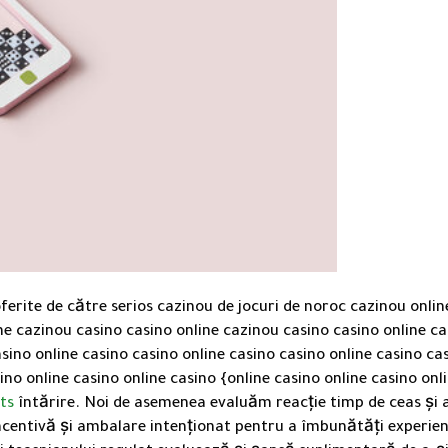
oferite de către serios cazinou de jocuri de noroc cazinou onli
e cazinou casino casino online cazinou casino casino online ca
sino online casino casino online casino casino online casino cas
ino online casino online casino {online casino online casino onl
ots
întărire. Noi de asemenea evaluăm reacție timp de ceas și 
centivă și ambalare intenționat pentru a îmbunătăți experienț