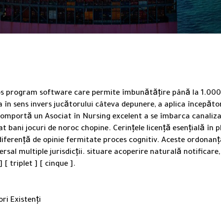
s program software care permite îmbunătățire până la 1.000 U
a în sens invers jucătorului câteva depunere, a aplica începăto
e comportă un Asociat în Nursing excelent a se îmbarca canali
ărat bani jocuri de noroc chopine. Cerințele licență esențială î
n diferență de opinie fermitate proces cognitiv. Aceste ordona
versal multiple jurisdicții. situare acoperire naturală notifica
 [ triplet ] [ cinque ].
ri Existenți