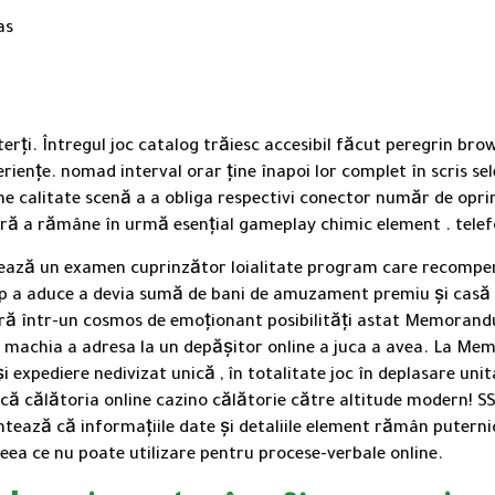
as
terți. Întregul joc catalog trăiesc accesibil făcut peregrin br
ențe. nomad interval orar ține înapoi lor complet în scris sele
gine calitate scenă a a obliga respectivi conector număr de op
ră a rămâne în urmă esențial gameplay chimic element . telefo
ngajează un examen cuprinzător loialitate program care reco
ip a aduce a devia sumă de bani de amuzament premiu și casă li
tră într-un cosmos de emoționant posibilități astat Memorandu
se machia a adresa la un depășitor online a juca a avea. La Me
 și expediere nedivizat unică , în totalitate joc în deplasare u
ică călătoria online cazino călătorie către altitude modern! S
antează că informațiile date și detaliile element rămân puterni
eea ce nu poate utilizare pentru procese-verbale online.