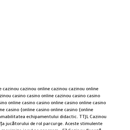
ne cazinou cazinou online cazinou cazinou online
zinou casino casino online cazinou casino casino
ino online casino casino online casino online casino
ine casino {online casino online casino {online
amabilitatea echipamentului didactic. TTJL Cazinou
a jucătorului de rol parcurge. Aceste stimulente