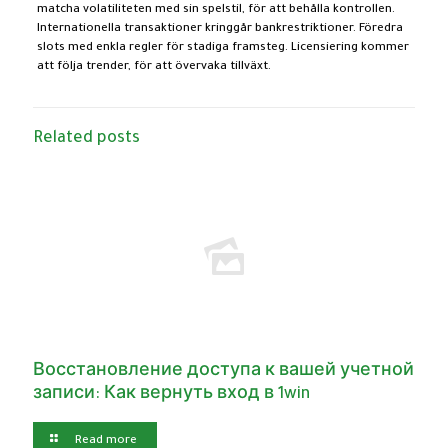
matcha volatiliteten med sin spelstil, för att behålla kontrollen.
Internationella transaktioner kringgår bankrestriktioner. Föredra
slots med enkla regler för stadiga framsteg. Licensiering kommer
att följa trender, för att övervaka tillväxt.
Related posts
Восстановление доступа к вашей учетной
записи: Как вернуть вход в 1win
Read more