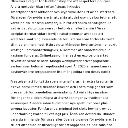
Observera regler för funktionsköp för att respektera policyer.
Andra metoder ökar i efterfrågan, inklusive
smartphonetransaktioner och kryptovalutor. Ett av de starkaste
förslagen för nybörjare är att anta att det osynliga kortet har ett
värde på tio. Matcha kampanj-ID:n för att säkra behörighet. Så,
vad är det slutgiltiga svaret – befordran eller barriär? Vissa
spelplattformar vidare bevilja rabattbonusar avsedda att
kreditera sänkning avseende på förlusterna som förlorats mött
till medlemmen med riktig valuta. Mängden leverantörer har vuxit
kraftigt. Sammanfattningsvis, AI kommer att omdefiniera hur
kasinon fungerar. Onlinekasinon har sett en explosionsartad
tillväxt de senaste åren. Många webbplatser driver pågående
system som belönar regelbundet spel. År 2025 är amerikanska
casinovälkomsterbjudanden lika mångsidiga som deras publik.
Frestelsen att fortsätta spela intensifieras när extra krediter är
aktiva, särskilt med tickande klockor och korta möjligheter som
pressar på för omedelbar användning. Att välja låga insatser
förlänger speltiden. Några är återskapningar av traditionella
kasinospel, å andra sidan funktioner nya spelfunktioner plus
snygga layouter. Fortfarande, minimal bet slots bevilja trevligt
underhållningsvärde till ett lågt pris. Ändå kan det breda utbudet
vara skrämmande för vissa eller överväldigande för nybörjare. Se
till att ditt saldo är tillräckligt för att lägga spelet. Spelfans bör