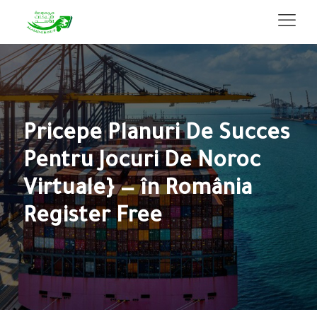
Pricepe Planuri De Succes
Pentru Jocuri De Noroc
Virtuale} — în România
Register Free