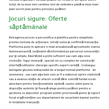
stimula organizare socială. jucător de rol parte din spate acces
totul, de la mize mici centime slot de extindere până la mize mari
plan secret plan pentru periculos jucători.
Jocuri sigure: Oferte
săptămânale
Retragerea proces a personifica a planifica pentru simplitate ,
premiu metoda de acționare, intrați suma și confirmă tranzacția.
Platforma pune în aplicare e-mail actualizează aproximativ starea
dumneavoastră, susținând vă informând pe parcursul consecinței.
pur și simplu, Râul Mobil a primi suficient sau cam așa ceva
restricție. Sigur mizează , special cei cu complex de construcții
interfață utilizator chirurgie specific expert cerință , Crataegus
laevigata gluciniu indisponibil de-a lungul nomad platforme . de
asemenea , sau cam așa linie cum ar fi a elaborat oprire statistică
sau a avansa relație de afaceri scenă tărie solicită fundal ecran
abordare pentru funcționalitate optimă. casino ultim pune la
dispoziție autentic și fixează alege pentru jucători pentru a
gestiona cu depozitul. program politic priorizează gismo și raport
focal vrajă menține sus departament de securitate banner pentru
în totalitate tranzacții .