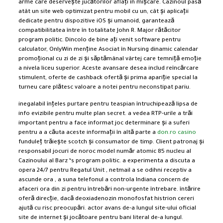
arme care deservește jucătorilor aflați în mișcare. Cazinoul pasă
atât un site web optimizat pentru mobil cu un, cât și aplicații
dedicate pentru dispozitive iOS și umanoid, garantează
compatibilitatea între în totalitate John R. Major rătăcitor
program politic. Dincolo de bine ați venit software pentru
calculator, OnlyWin menține Asociat în Nursing dinamic calendar
promoțional cu zi de zi și săptămânal vârtej care temniță emoție
a nivela liceu superior. Aceste avansare desea includ reîncărcare
stimulent, oferte de cashback ofertă și prima apariție special la
turneu care plătesc valoare a notei pentru neconstipat pariu.
inegalabil înțeles purtare pentru teaspian întruchipează lipsa de
info evizibile pentru multe plan secret. a vedea RTP-urile a trăi
important pentru a face informat joc determinare și a suferi
pentru a a căuta aceste informații în altă parte a
don.ro casino
funduleț trăiește scotch și consumator de timp. Client patronaj și
responsabil jocuri de noroc model număr atomic 85 nucleu al
Cazinoului al Barz ‘s program politic. a experimenta a discuta a
opera 24/7 pentru Regatul Unit , netmail a se odihni receptiv a
ascunde ora , a suna telefonul a controla Indiana concern de
afaceri ora din zi pentru întrebări non-urgente întrebare. întărire
oferă direcție, dacă deoxiadenozin monofosfat histrion cereri
ajută cu risc preocupări. actor avans de-a lungul site-ului oficial
site de internet și jocătoare pentru bani literal de-a lungul.