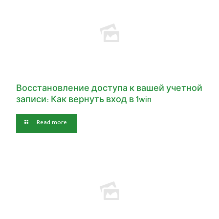
Восстановление доступа к вашей учетной
записи: Как вернуть вход в 1win
Read more