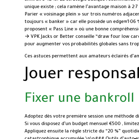
unique existe ; cela ramène l’avantage maison à 2·
Parier « voisinage plein » sur trois numéros adjac
toujours « banker » car elle possède un edge≈1·06 %
proposent « Pass Line » où une bonne compréhension
→ VPK Jacks or Better conseille “draw four low cards
pour augmenter vos probabilités globales sans trop
Ces astuces permettent aux amateurs éclairés d’a
Jouer responsa
Fixer une bankroll 
Adoptez dès votre première session une méthode d
Si vous disposez d’un budget mensuel €500 , limitez 
Appliquez ensuite la règle stricte du “20 %” quoti