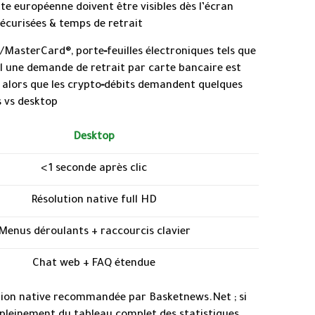
te européenne doivent être visibles dès l’écran
écurisées & temps de retrait
/MasterCard®, porte‑feuilles électroniques tels que
al une demande de retrait par carte bancaire est
 alors que les crypto‑débits demandent quelques
 vs desktop
Desktop
< 1 seconde après clic
Résolution native full HD
Menus déroulants + raccourcis clavier
Chat web + FAQ étendue
cation native recommandée par Basketnews.Net ; si