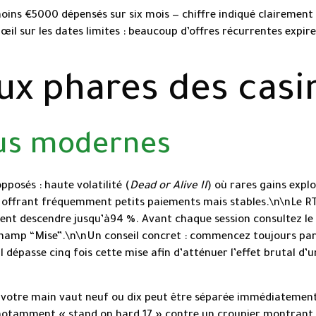
ins €5000 dépensés sur six mois — chiffre indiqué clairement 
il sur les dates limites : beaucoup d’offres récurrentes expire
eux phares des casi
ous modernes
pposés : haute volatilité (
Dead or Alive II
) où rares gains explo
 offrant fréquemment petits paiements mais stables.\n\nLe RTP
ent descendre jusqu’à94 %. Avant chaque session consultez le 
le champ “Mise”.\n\nUn conseil concret : commencez toujours p
dépasse cinq fois cette mise afin d’atténuer l’effet brutal d’
où votre main vaut neuf ou dix peut être séparée immédiatemen
notamment « stand on hard 17 » contre un croupier montrant