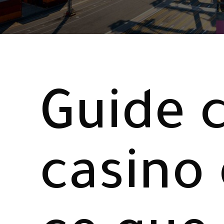
Guide 
casino 