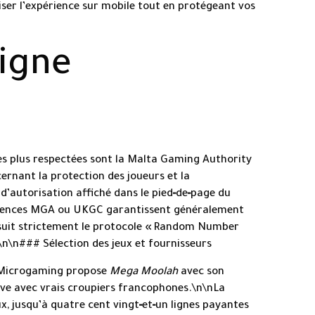
iser l’expérience sur mobile tout en protégeant vos
ligne
 les plus respectées sont la Malta Gaming Authority
nant la protection des joueurs et la
 d’autorisation affiché dans le pied‑de‑page du
s licences MGA ou UKGC garantissent généralement
e suit strictement le protocole « Random Number
\n\n### Sélection des jeux et fournisseurs
 Microgaming propose
Mega Moolah
avec son
live avec vrais croupiers francophones.\n\nLa
, jusqu’à quatre cent vingt‑et‑un lignes payantes