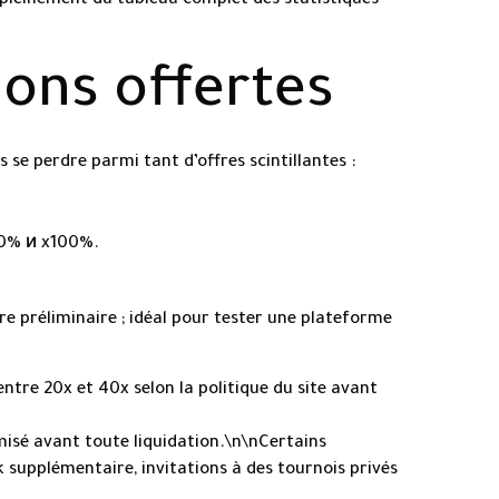
r pleinement du tableau complet des statistiques
ons offertes
se perdre parmi tant d’offres scintillantes :
50% и x100%.
 préliminaire ; idéal pour tester une plateforme
ntre 20x et 40x selon la politique du site avant
misé avant toute liquidation.\n\nCertains
upplémentaire, invitations à des tournois privés