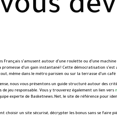
 vous de
es Français s’amusent autour d’une roulette ou d’une machine à
 la promesse d’un gain instantané ! Cette démocratisation s’es
out, même dans le métro parisien ou sur la terrasse d’un café
ense, nous vous présentons un guide structuré autour des critèr
ils de jeu responsable. Vous y trouverez également un lien vers
pe experte de Basketnews.Net, le site de référence pour ident
 choisir un site sécurisé, décrypter les bonus sans se faire pié