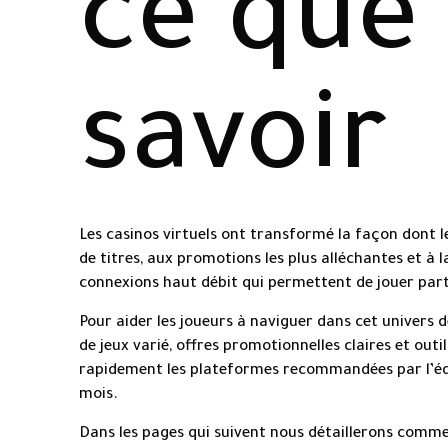
ce que
savoir
Les casinos virtuels ont transformé la façon dont l
de titres, aux promotions les plus alléchantes et à
connexions haut débit qui permettent de jouer part
Pour aider les joueurs à naviguer dans cet univers d
de jeux varié, offres promotionnelles claires et out
rapidement les plateformes recommandées par l’équi
mois.
Dans les pages qui suivent nous détaillerons comment