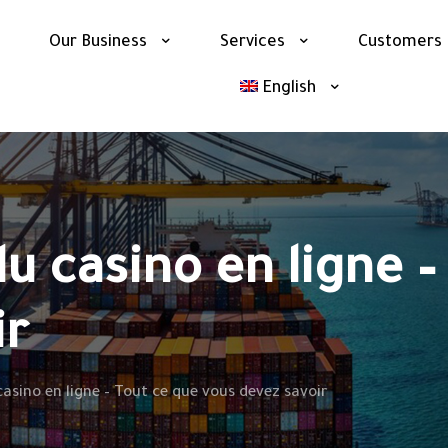
Our Business
Services
Customers
English
u casino en ligne –
ir
asino en ligne – Tout ce que vous devez savoir