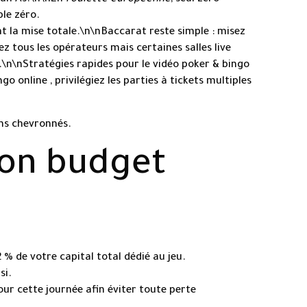
le zéro.
 la mise totale.\n\nBaccarat reste simple : misez
z tous les opérateurs mais certaines salles live
\n\nStratégies rapides pour le vidéo poker & bingo
 online , privilégiez les parties à tickets multiples
ns chevronnés.
son budget
2 % de votre capital total dédié au jeu.
si.
ur cette journée afin éviter toute perte