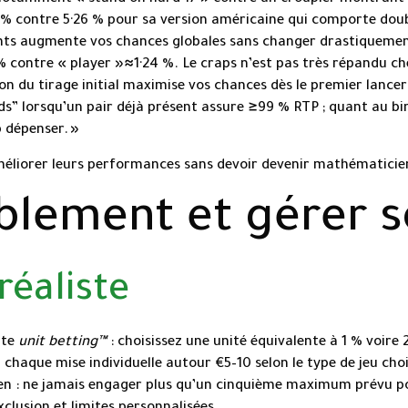
7 % contre 5·26 % pour sa version américaine qui comporte doub
ents augmente vos chances globales sans changer drastiquement
 contre « player »≈1·24 %. Le craps n’est pas très répandu che
 du tirage initial maximise vos chances dès le premier lancer.
” lorsqu’un pair déjà présent assure ≥99 % RTP ; quant au bingo
 dépenser. »
méliorer leurs performances sans devoir devenir mathématicie
blement et gérer 
réaliste
ite
unit betting™
: choisissez une unité équivalente à 1 % voire 
chaque mise individuelle autour €5–10 selon le type de jeu choi
dien : ne jamais engager plus qu’un cinquième maximum prévu po