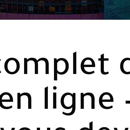
complet 
en ligne 