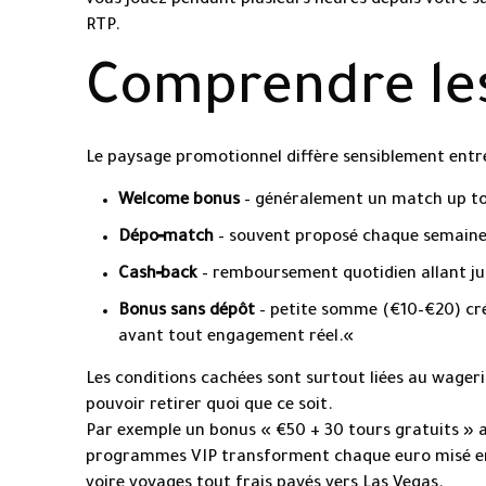
vous jouez pendant plusieurs heures depuis votre sa
RTP.
Comprendre les
Le paysage promotionnel diffère sensiblement entre
Welcome bonus
– généralement un match up to
Dépo‑match
– souvent proposé chaque semaine 
Cash‑back
– remboursement quotidien allant ju
Bonus sans dépôt
– petite somme (€10–€20) créd
avant tout engagement réel.«
Les conditions cachées sont surtout liées au wagerin
pouvoir retirer quoi que ce soit.
Par exemple un bonus « €50 + 30 tours gratuits » a
programmes VIP transforment chaque euro misé en p
voire voyages tout frais payés vers Las Vegas.